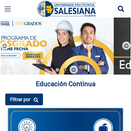
Se
Educación Continua
more
Previous
Ne
Educación Continua
Filtrar por